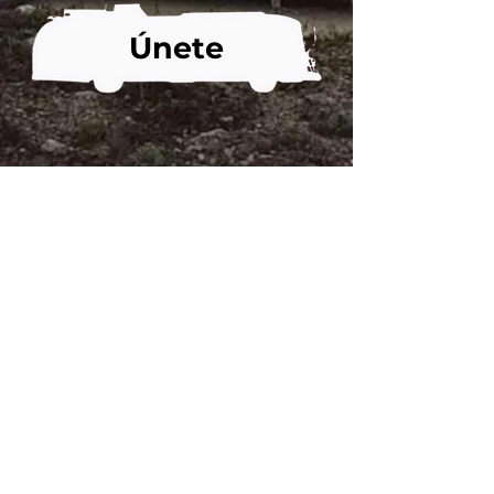
Únete
www.soulf
ireprojectmusic.com
Keeping us covered on
the road
@bajaboundinsurance